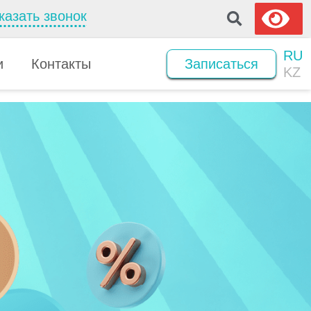
казать звонок
RU
и
Контакты
Записаться
KZ