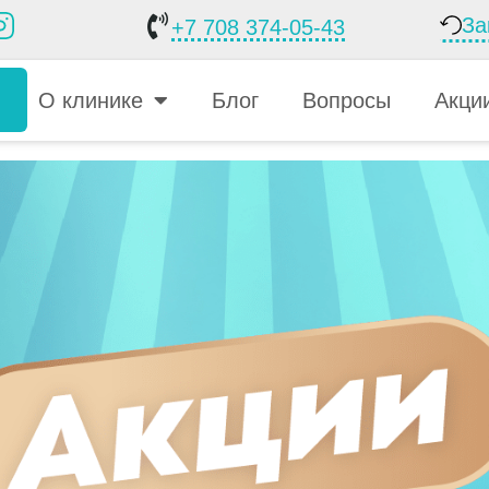
За
+7 708 374-05-43
О клинике
Блог
Вопросы
Акци