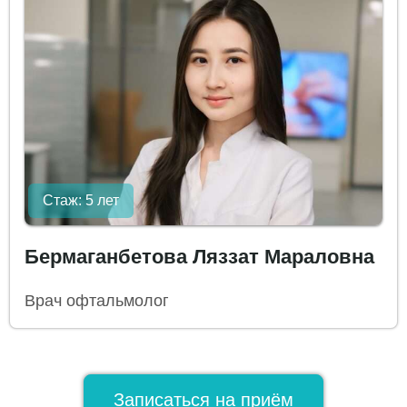
Стаж: 5 лет
Бермаганбетова Ляззат Мараловна
Врач офтальмолог
Записаться на приём