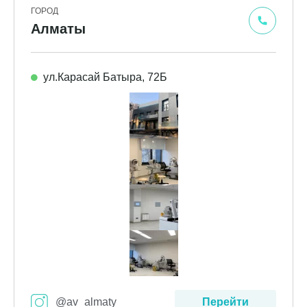
ГОРОД
Алматы
ул.Карасай Батыра, 72Б
@av_almaty
Перейти