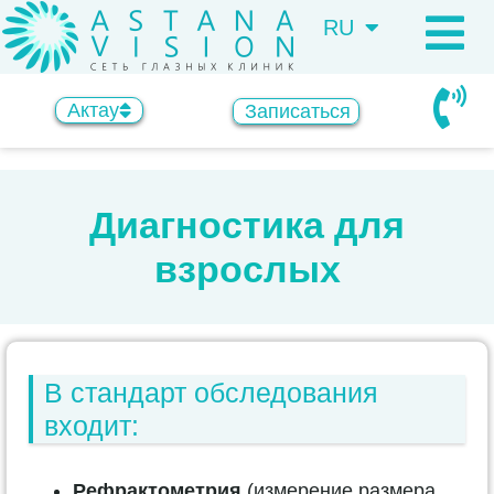
RU
KZ
Актау
Записаться
Диагностика для
взрослых
В стандарт обследования
входит:
Рефрактометрия
(измерение размера