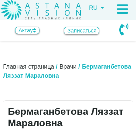
RU
KZ
Актау
Записаться
Главная страница
/
Врачи
/
Бермаганбетова
Ляззат Мараловна
Бермаганбетова Ляззат
Мараловна