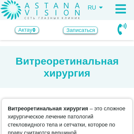
RU
KZ
Актау
Записаться
Витреоретинальная
хирургия
Витреоретинальная хирургия
– это сложное
хирургическое лечение патологий
стекловидного тела и сетчатки, которое по
праву считаются вершиной